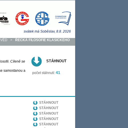
svátek má
Soběslav
, 8.8.
2026
 VĚD
>
ŘECKÁ FILOSOFIE KLASICKÉHO
STÁHNOUT
osofii. Cíleně se
d se samostanou a
41
počet stáhnutí:
STÁHNOUT
STÁHNOUT
STÁHNOUT
STÁHNOUT
STÁHNOUT