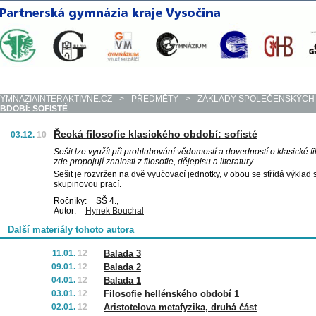
YMNAZIAINTERAKTIVNE.CZ
>
PŘEDMĚTY
>
ZÁKLADY SPOLEČENSKÝCH
BDOBÍ: SOFISTÉ
Řecká filosofie klasického období: sofisté
03.12.
10
Sešit lze využít při prohlubování vědomostí a dovedností o klasické fil
zde propojují znalosti z filosofie, dějepisu a literatury.
Sešit je rozvržen na dvě vyučovací jednotky, v obou se střídá výkla
skupinovou prací.
Ročníky:
SŠ 4.,
Autor:
Hynek Bouchal
Další materiály tohoto autora
11.01.
12
Balada 3
09.01.
12
Balada 2
04.01.
12
Balada 1
03.01.
12
Filosofie hellénského období 1
02.01.
12
Aristotelova metafyzika, druhá část