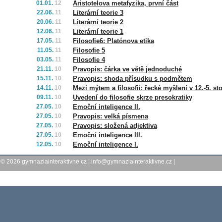
01.01.
12
Aristotelova metafyzika, první část
22.06.
11
Literární teorie 3
20.06.
11
Literární teorie 2
12.06.
11
Literární teorie 1
17.05.
11
Filosofie6: Platónova etika
11.05.
11
Filosofie 5
03.05.
11
Filosofie 4
21.11.
10
Pravopis: čárka ve větě jednoduché
15.11.
10
Pravopis: shoda přísudku s podmětem
14.11.
10
Mezi mýtem a filosofií: řecké myšlení v 12.-5. stol
09.11.
10
Uvedení do filosofie skrze presokratiky
27.05.
10
Emoční inteligence II.
27.05.
10
Pravopis: velká písmena
27.05.
10
Pravopis: složená adjektiva
27.05.
10
Emoční inteligence III.
12.05.
10
Emoční inteligence I.
© 2026
gymnaziainteraktivne.cz
|
info@gymnaziainteraktivne.cz
|