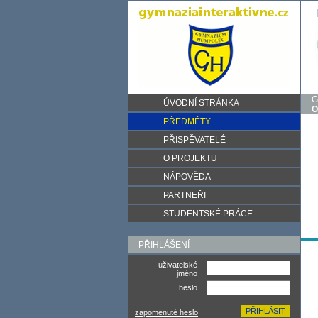
G
ÚVODNÍ STRÁNKA
O
PŘEDMĚTY
PŘISPĚVATELÉ
O PROJEKTU
NÁPOVĚDA
PARTNEŘI
STUDENTSKÉ PRÁCE
PŘIHLÁŠENÍ
uživatelské
jméno
heslo
zapomenuté heslo