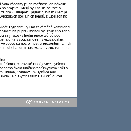
yužívalo všechny jejich možnosti jen několik
 projektu, který by tuto situaci zcela
dličky v Humpolci, jejímž hlavním cílem je
z Evropských sociálních fondů, z Operačního
idět. Byly shrnuty i na závěrečné konferenci
h vlastních příprav mohou využívat společnou
ou za ní stovky hodin práce tvůrců pod
iálů!) a v současnosti ji využívá dalších
e ve výuce samozřejmostí a prezentují na nich
sobním obohacením pro všechny zúčastněné a
ina:
ná škola, Moravské Budějovice, Tyršova
 odborná škola uměleckoprůmyslová Světlá
 Jihlava, Gymnázium Bystřice nad
škola Telč, Gymnázium Havlíčkův Brod.