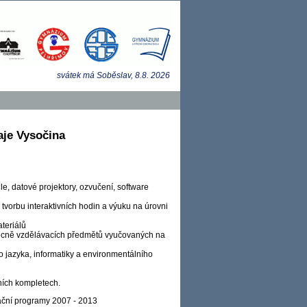
svátek má
Soběslav
, 8.8.
2026
aje Vysočina
ule, datové projektory, ozvučení, software
tvorbu interaktivních hodin a výuku na úrovni
teriálů
becně vzdělávacích předmětů vyučovaných na
o jazyka, informatiky a environmentálního
vních kompletech.
rační programy 2007 - 2013