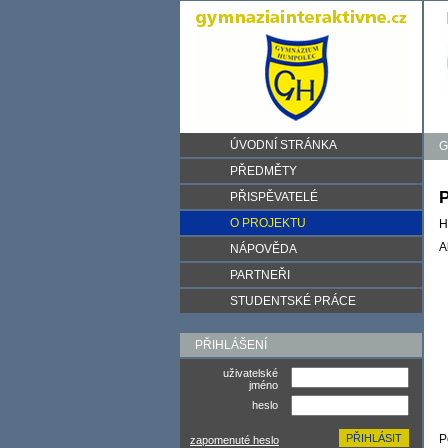
ÚVODNÍ STRÁNKA
G
PŘEDMĚTY
P
PŘISPĚVATELÉ
O PROJEKTU
H
A
NÁPOVĚDA
PARTNEŘI
STUDENTSKÉ PRÁCE
PŘIHLÁŠENÍ
uživatelské
jméno
heslo
P
zapomenuté heslo