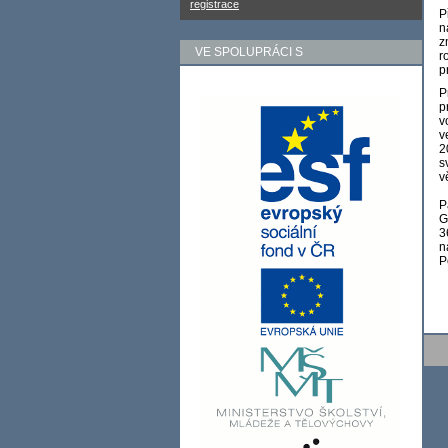
registrace
P
n
z
VE SPOLUPRÁCI S
r
p
P
p
v
v
2
s
v
P
G
3
n
P