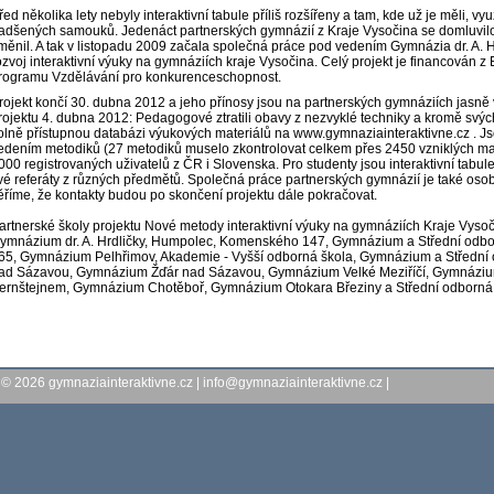
řed několika lety nebyly interaktivní tabule příliš rozšířeny a tam, kde už je měli, v
adšených samouků. Jedenáct partnerských gymnázií z Kraje Vysočina se domluvilo na
měnil. A tak v listopadu 2009 začala společná práce pod vedením Gymnázia dr. A. Hr
ozvoj interaktivní výuky na gymnáziích kraje Vysočina. Celý projekt je financován 
rogramu Vzdělávání pro konkurenceschopnost.
rojekt končí 30. dubna 2012 a jeho přínosy jsou na partnerských gymnáziích jasně v
rojektu 4. dubna 2012: Pedagogové ztratili obavy z nezvyklé techniky a kromě svýc
olně přístupnou databázi výukových materiálů na www.gymnaziainteraktivne.cz . Js
edením metodiků (27 metodiků muselo zkontrolovat celkem přes 2450 vzniklých mater
000 registrovaných uživatelů z ČR i Slovenska. Pro studenty jsou interaktivní tabul
vé referáty z různých předmětů. Společná práce partnerských gymnázií je také o
ěříme, že kontakty budou po skončení projektu dále pokračovat.
artnerské školy projektu Nové metody interaktivní výuky na gymnáziích Kraje Vysoč
ymnázium dr. A. Hrdličky, Humpolec, Komenského 147, Gymnázium a Střední odbor
65, Gymnázium Pelhřimov, Akademie - Vyšší odborná škola, Gymnázium a Střední
ad Sázavou, Gymnázium Žďár nad Sázavou, Gymnázium Velké Meziříčí, Gymnázium
ernštejnem, Gymnázium Chotěboř, Gymnázium Otokara Březiny a Střední odborná 
© 2026
gymnaziainteraktivne.cz
|
info@gymnaziainteraktivne.cz
|