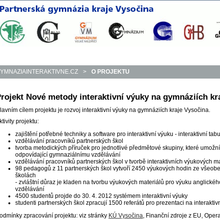
YMNAZIAINTERAKTIVNE.CZ
>
O PROJEKTU
rojekt Nové metody interaktivní výuky na gymnáziích kr
lavním cílem projektu je rozvoj interaktivní výuky na gymnáziích kraje Vysočina.
ktivity projektu:
zajištění potřebné techniky a software pro interaktivní výuku - interaktivní tab
vzdělávání pracovníků partnerských škol
tvorba metodických příruček pro jednotlivé předmětové skupiny, které umožní 
odpovídající gymnaziálnímu vzdělávání
vzdělávání pracovníků partnerských škol v tvorbě interaktivních výukových ma
98 pedagogů z 11 partnerských škol vytvoří 2450 výukových hodin ze všeo
školách
- zvláštní důraz je kladen na tvorbu výukových materiálů pro výuku anglickéh
vzdělávání
4500 studentů projde do 30. 4. 2012 systémem interaktivní výuky
studenti partnerských škol zpracují 1500 referátů pro prezentaci na interakti
odmínky zpracování projektu: viz stránky
KÚ Vysočina
, Finanční zdroje z EU, Ope