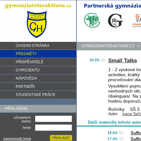
ÚVODNÍ STRÁNKA
GYMNAZIAINTERAKTIVNE.CZ
>
PŘEDMĚTY
Small Talks
30.05.
11
PŘISPĚVATELÉ
1 - 2 výukové h
O PROJEKTU
activities, krát
NÁPOVĚDA
procvičování dia
Vysvětlení pojmu
PARTNEŘI
nevhodných vět, 
STUDENTSKÉ PRÁCE
/dialogues/. Na 
hodinu doporučuj
PŘIHLÁŠENÍ
Ročníky:
SŠ 3.,
Autor:
Ivana Tai
uživatelské
jméno
Další materiály tohoto auto
heslo
18.04.
17
Suffi
zapomenuté heslo
17.04.
17
Suffi