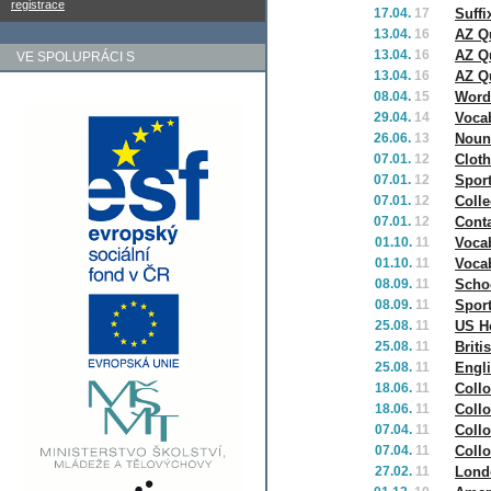
registrace
17.04.
17
Suffi
13.04.
16
AZ Qu
13.04.
16
AZ Q
VE SPOLUPRÁCI S
13.04.
16
AZ Qu
08.04.
15
Word
29.04.
14
Vocab
26.06.
13
Noun
07.01.
12
Cloth
07.01.
12
Sport
07.01.
12
Colle
07.01.
12
Cont
01.10.
11
Voca
01.10.
11
Vocab
08.09.
11
Schoo
08.09.
11
Spor
25.08.
11
US Ho
25.08.
11
Briti
25.08.
11
Engli
18.06.
11
Collo
18.06.
11
Collo
07.04.
11
Collo
07.04.
11
Collo
27.02.
11
Lond