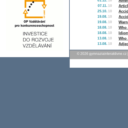
01.12.
10
Ameri
07.11.
10
Artic
25.10.
10
Accid
19.08.
10
Accid
19.08.
10
Warn
18.08.
10
Who a
18.08.
10
Idiom
13.08.
10
Who a
13.08.
10
Adjec
© 2026
gymnaziainteraktivne.cz