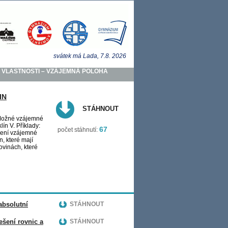
svátek má
Lada
, 7.8.
2026
 VLASTNOSTI – VZÁJEMNÁ POLOHA
IN
STÁHNOUT
Možné vzájemné
lín V. Příklady:
67
počet stáhnutí:
ení vzájemné
, které mají
vinách, které
bsolutní
STÁHNOUT
šení rovnic a
STÁHNOUT