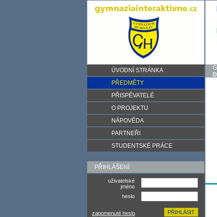
G
ÚVODNÍ STRÁNKA
D
PŘEDMĚTY
PŘISPĚVATELÉ
O PROJEKTU
NÁPOVĚDA
PARTNEŘI
STUDENTSKÉ PRÁCE
PŘIHLÁŠENÍ
uživatelské
jméno
heslo
zapomenuté heslo