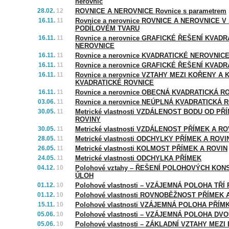
nerovnic
28.02.
12
ROVNICE A NEROVNICE Rovnice s parametrem
16.11.
11
Rovnice a nerovnice ROVNICE A NEROVNICE 
PODÍLOVÉM TVARU
16.11.
11
Rovnice a nerovnice GRAFICKÉ ŘEŠENÍ KVADR
NEROVNICE
16.11.
11
Rovnice a nerovnice KVADRATICKÉ NEROVNIC
16.11.
11
Rovnice a nerovnice GRAFICKÉ ŘEŠENÍ KVAD
16.11.
11
Rovnice a nerovnice VZTAHY MEZI KOŘENY A 
KVADRATICKÉ ROVNICE
16.11.
11
Rovnice a nerovnice OBECNÁ KVADRATICKÁ R
03.06.
11
Rovnice a nerovnice NEÚPLNÁ KVADRATICKÁ 
30.05.
11
Metrické vlastnosti VZDÁLENOST BODU OD PŘ
ROVINY
30.05.
11
Metrické vlastnosti VZDÁLENOST PŘÍMEK A RO
28.05.
11
Metrické vlastnosti ODCHYLKY PŘÍMEK A ROVI
26.05.
11
Metrické vlastnosti KOLMOST PŘÍMEK A ROVIN
24.05.
11
Metrické vlastnosti ODCHYLKA PŘÍMEK
04.12.
10
Polohové vztahy – ŘEŠENÍ POLOHOVÝCH KO
ÚLOH
01.12.
10
Polohové vlastnosti – VZÁJEMNÁ POLOHA TŘÍ
01.12.
10
Polohové vlastnosti ROVNOBĚŽNOST PŘÍMEK 
15.11.
10
Polohové vlastnosti VZÁJEMNÁ POLOHA PŘÍM
05.06.
10
Polohové vlastnosti – VZÁJEMNÁ POLOHA DV
05.06.
10
Polohové vlastnosti – ZÁKLADNÍ VZTAHY MEZI