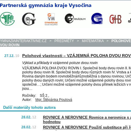
YMNAZIAINTERAKTIVNE.CZ
>
PŘEDMĚTY
>
MATEMATIKA
>
POLOHOVÉ
VOU ROVIN
Polohové vlastnosti – VZÁJEMNÁ POLOHA DVOU ROV
27.12.
10
Výklad a příklady k vzájemné poloze dvou rovin
VZÁJEMNÁ POLOHA DVOU ROVIN I. Společné body dvou rovin II. 
polohy dvou rovin III. Společné body dvou různých rovin IV. Vrstva a k
Rovina daným bodem rovnoběžná/různoběžná s danou rovinou; Urč
polohy dvou daných rovin; Určení možné vzájemné polohy dvou rovin
společné…; Určení možné vzájemné polohy dvou přímek ležících v ro
jsou…
Ročníky:
SŠ 2.,
Autor:
Mgr. Štěpánka Poulová
Další materiály tohoto autora
28.02.
12
ROVNICE A NEROVNICE Rovnice a nerovnice s a
hodnotou
28.02.
12
ROVNICE A NEROVNICE Použití substituce při ře