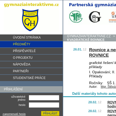
GYMNAZIAINTERAKTIVNE.CZ
>
ÚVODNÍ STRÁNKA
KVADRATICKÉ ROVNICE
PŘEDMĚTY
Rovnice a n
26.01.
12
PŘISPĚVATELÉ
ROVNICE
O PROJEKTU
grafické řešení 
NÁPOVĚDA
příklady
PARTNEŘI
I. Opakování; II
Příklady
STUDENTSKÉ PRÁCE
Ročníky:
SŠ 1.
Autor:
Mgr. Štěp
PŘIHLÁŠENÍ
Další materiály tohoto auto
uživatelské
jméno
28.02.
12
ROVN
heslo
hodn
28.02.
12
ROVN
zapomenuté heslo
nero