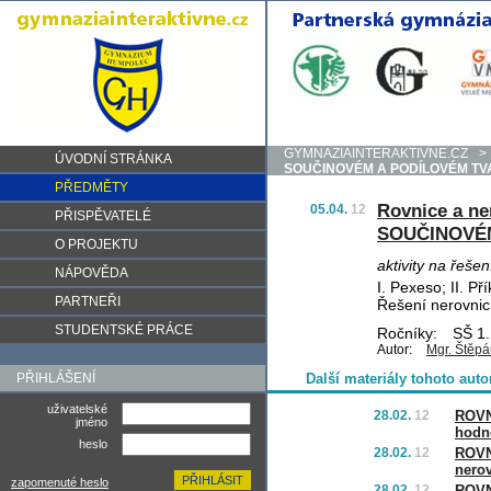
GYMNAZIAINTERAKTIVNE.CZ
>
ÚVODNÍ STRÁNKA
SOUČINOVÉM A PODÍLOVÉM T
PŘEDMĚTY
Rovnice a n
05.04.
12
PŘISPĚVATELÉ
SOUČINOVÉ
O PROJEKTU
aktivity na řeše
NÁPOVĚDA
I. Pexeso; II. Př
PARTNEŘI
Řešení nerovnic
STUDENTSKÉ PRÁCE
Ročníky:
SŠ 1.
Autor:
Mgr. Štěp
PŘIHLÁŠENÍ
Další materiály tohoto auto
uživatelské
28.02.
12
ROVN
jméno
hodn
heslo
28.02.
12
ROVN
nero
zapomenuté heslo
28.02.
12
ROVN