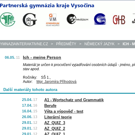
YMNAZIAINTERAKTIVNE.CZ
>
PŘEDMĚTY
>
NĚMECKÝ JAZYK
>
ICH - 
Ich - meine Person
06.05.
11
Materiál je určen k procvičení vyjadřování osobních údajů - jméno, p
stav apod.
Ročníky:
SŠ 1.,
Autor:
Mgr. Jaromíra Příhodová
Další materiály tohoto autora
25.04.
17
A1 - Wortschatz und Grammatik
17.04.
16
Berufe
16.04.
15
Věta a výpověď - test
26.06.
13
Literární teorie
29.01.
12
AZ_QUIZ_3
29.01.
12
AZ_QUIZ_2
29.01.
12
AZ_QUIZ_1