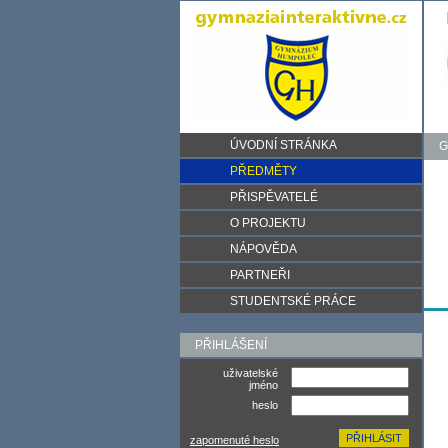
ÚVODNÍ STRÁNKA
G
PŘEDMĚTY
PŘISPĚVATELÉ
O PROJEKTU
NÁPOVĚDA
PARTNEŘI
STUDENTSKÉ PRÁCE
PŘIHLÁŠENÍ
uživatelské
jméno
heslo
zapomenuté heslo