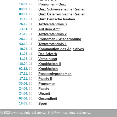
14.01.
12
Pronomen - Quiz
08.01.
12
Quiz Schweizerische Realien
08.01.
12
Quiz Österreichische Realien
31.12.
11
Quiz Deutsche Realien
26.12.
11
Textverständnis 3
11.11.
11
Auf dem Amt
21.10.
11
Textverständnis 2
25.08.
11
Pronomen - Wiederholung
03.08.
11
Textverständnis 1
19.07.
11
Komparation des Adjektives
11.07.
11
Das Adverb
11.07.
11
Verneinung
18.04.
11
Krankheiten II
02.12.
10
Krankheiten
17.11.
10
Possessivpronomen
17.11.
10
Passiv II
30.06.
10
Pronomen
24.06.
10
Passiv
24.06.
10
Uhrzeit
03.06.
10
Gesundheit
18.05.
10
Sport
© 2026
gymnaziainteraktivne.cz
|
info@gymnaziainteraktivne.cz
|