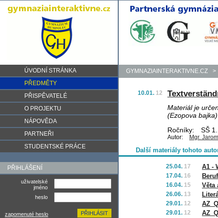
ÚVODNÍ STRÁNKA
GYMNAZIAINTERAKTIVNE.CZ
>
PŘEDMĚTY
Textverständ
10.01.
12
PŘISPĚVATELÉ
Materiál je urče
O PROJEKTU
(Ezopova bajka) 
NÁPOVĚDA
Ročníky:
SŠ 1.,
PARTNEŘI
Autor:
Mgr. Jarom
STUDENTSKÉ PRÁCE
Další materiály tohoto auto
25.04.
17
A1 -
PŘIHLÁŠENÍ
17.04.
16
Beru
uživatelské
16.04.
15
Věta 
jméno
26.06.
13
Liter
heslo
29.01.
12
AZ_Q
29.01.
12
AZ_Q
zapomenuté heslo