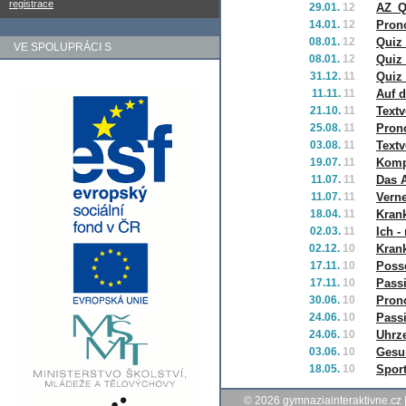
registrace
29.01.
12
AZ_Q
14.01.
12
Pron
08.01.
12
Quiz
VE SPOLUPRÁCI S
08.01.
12
Quiz 
31.12.
11
Quiz
11.11.
11
Auf 
21.10.
11
Textv
25.08.
11
Pron
03.08.
11
Textv
19.07.
11
Komp
11.07.
11
Das 
11.07.
11
Vern
18.04.
11
Krank
02.03.
11
Ich -
02.12.
10
Kran
17.11.
10
Poss
17.11.
10
Passi
30.06.
10
Pron
24.06.
10
Pass
24.06.
10
Uhrze
03.06.
10
Gesu
18.05.
10
Spor
© 2026
gymnaziainteraktivne.cz