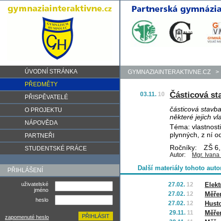
ÚVODNÍ STRÁNKA
GYMNAZIAINTERAKTIVNE.CZ
>
PŘEDMĚTY
Částicová st
03.11.
10
PŘISPĚVATELÉ
částicová stavba
O PROJEKTU
některé jejich vl
NÁPOVĚDA
Téma: vlastnosti
plynných, z ní o
PARTNEŘI
Ročníky:
ZŠ 6,
STUDENTSKÉ PRÁCE
Autor:
Mgr. Ivana
Další materiály tohoto auto
PŘIHLÁŠENÍ
uživatelské
27.02.
12
Elekt
jméno
27.02.
12
Měřen
heslo
27.02.
12
Husto
29.11.
11
Měřen
zapomenuté heslo