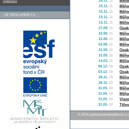
29.11.
11
Měře
registrace
15.11.
11
Měřen
15.11.
11
Měřen
VE SPOLUPRÁCI S
15.11.
11
Měřen
15.11.
11
Měřen
27.09.
11
Opak
22.06.
11
Měře
22.06.
11
Měře
02.06.
11
Měřen
31.05.
11
Opako
31.05.
11
Měře
14.03.
11
Měřen
06.12.
10
Opako
03.12.
10
Opako
26.11.
10
Měře
26.11.
10
Měřen
31.05.
10
Měřen
31.05.
10
Měřen
31.05.
10
Vlast
31.05.
10
Těles
© 2026
gymnaziainteraktivne.cz