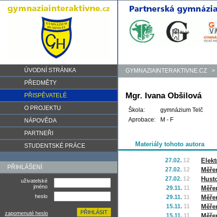
ÚVODNÍ STRÁNKA
GYMNAZIAINTERAKTIVNE.CZ
>
PŘEDMĚTY
Mgr. Ivana Obšilová
PŘISPĚVATELÉ
O PROJEKTU
Škola:
gymnázium Telč
Aprobace:
M - F
NÁPOVĚDA
PARTNEŘI
Materiály tohoto autora
STUDENTSKÉ PRÁCE
27.02.
12
Elekt
PŘIHLÁŠENÍ
27.02.
12
Měřen
27.02.
12
Husto
uživatelské
jméno
29.11.
11
Měřen
heslo
29.11.
11
Měře
15.11.
11
Měřen
zapomenuté heslo
15.11.
11
Měřen