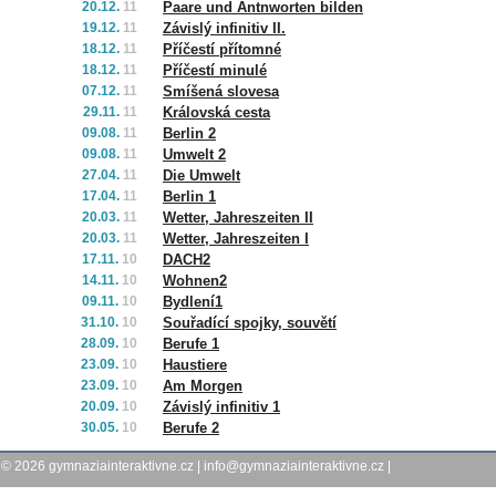
20.12.
11
Paare und Antnworten bilden
19.12.
11
Závislý infinitiv II.
18.12.
11
Příčestí přítomné
18.12.
11
Příčestí minulé
07.12.
11
Smíšená slovesa
29.11.
11
Královská cesta
09.08.
11
Berlin 2
09.08.
11
Umwelt 2
27.04.
11
Die Umwelt
17.04.
11
Berlin 1
20.03.
11
Wetter, Jahreszeiten II
20.03.
11
Wetter, Jahreszeiten I
17.11.
10
DACH2
14.11.
10
Wohnen2
09.11.
10
Bydlení1
31.10.
10
Souřadící spojky, souvětí
28.09.
10
Berufe 1
23.09.
10
Haustiere
23.09.
10
Am Morgen
20.09.
10
Závislý infinitiv 1
30.05.
10
Berufe 2
© 2026
gymnaziainteraktivne.cz
|
info@gymnaziainteraktivne.cz
|