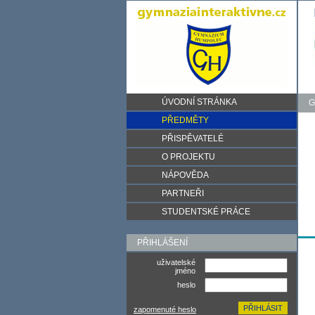
ÚVODNÍ STRÁNKA
G
PŘEDMĚTY
PŘISPĚVATELÉ
O PROJEKTU
NÁPOVĚDA
PARTNEŘI
STUDENTSKÉ PRÁCE
PŘIHLÁŠENÍ
uživatelské
jméno
heslo
zapomenuté heslo