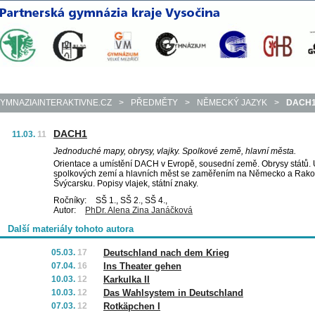
YMNAZIAINTERAKTIVNE.CZ
>
PŘEDMĚTY
>
NĚMECKÝ JAZYK
>
DACH
DACH1
11.03.
11
Jednoduché mapy, obrysy, vlajky. Spolkové země, hlavní města.
Orientace a umístění DACH v Evropě, sousední země. Obrysy států. 
spolkových zemí a hlavních měst se zaměřením na Německo a Rakou
Švýcarsku. Popisy vlajek, státní znaky.
Ročníky:
SŠ 1., SŠ 2., SŠ 4.,
Autor:
PhDr. Alena Zina Janáčková
Další materiály tohoto autora
05.03.
17
Deutschland nach dem Krieg
07.04.
16
Ins Theater gehen
10.03.
12
Karkulka II
10.03.
12
Das Wahlsystem in Deutschland
07.03.
12
Rotkäpchen I