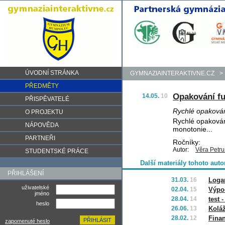
ÚVODNÍ STRÁNKA
GYMNAZIAINTERAKTIVNE.CZ
>
PŘEDMĚTY
Opakování fu
14.05.
10
PŘISPĚVATELÉ
Rychlé opakován
O PROJEKTU
Rychlé opakování
NÁPOVĚDA
monotonie...
PARTNEŘI
Ročníky:
Autor:
Věra Petr
STUDENTSKÉ PRÁCE
Další materiály tohoto auto
PŘIHLÁŠENÍ
31.03.
16
Loga
uživatelské
02.04.
15
Výpo
jméno
28.04.
14
test 
heslo
26.06.
13
Kolá
28.02.
12
Finan
zapomenuté heslo