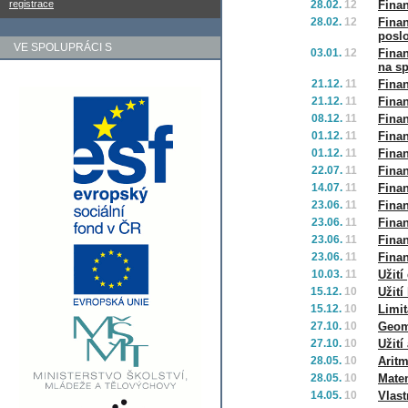
registrace
28.02.
12
Finan
28.02.
12
Finan
poslo
VE SPOLUPRÁCI S
03.01.
12
Finan
na sp
21.12.
11
Finan
21.12.
11
Finan
08.12.
11
Finan
01.12.
11
Finan
01.12.
11
Finan
22.07.
11
Fina
14.07.
11
Finan
23.06.
11
Finan
23.06.
11
Finan
23.06.
11
Finan
23.06.
11
Finan
10.03.
11
Užití
15.12.
10
Užití
15.12.
10
Limit
27.10.
10
Geom
27.10.
10
Užití
28.05.
10
Arit
28.05.
10
Mate
14.05.
10
Vlast