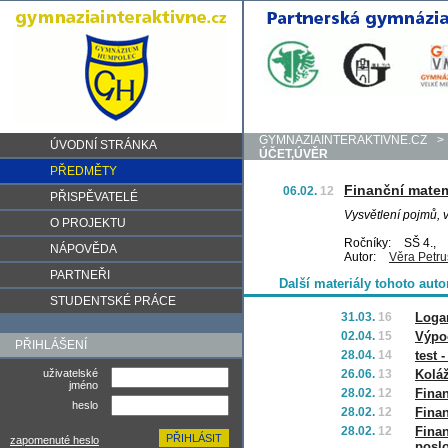
GYMNAZIAINTERAKTIVNE.CZ
>
ÚVODNÍ STRÁNKA
ÚČET,ÚVĚR
PŘEDMĚTY
Finanční matem
06.02.
12
PŘISPĚVATELÉ
Vysvětlení pojmů, 
O PROJEKTU
Ročníky:
SŠ 4.,
NÁPOVĚDA
Autor:
Věra Petr
PARTNEŘI
Další materiály tohoto auto
STUDENTSKÉ PRÁCE
31.03.
16
Loga
02.04.
15
Výpo
PŘIHLÁŠENÍ
28.04.
14
test 
uživatelské
26.06.
13
Kolá
jméno
28.02.
12
Finan
heslo
28.02.
12
Finan
28.02.
12
Finan
zapomenuté heslo
poslo