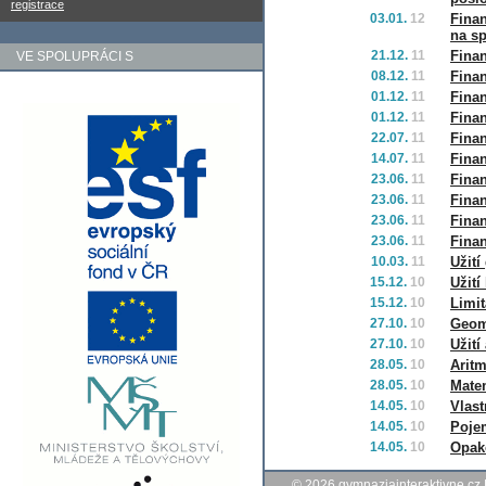
registrace
03.01.
12
Finan
na sp
21.12.
11
Finan
VE SPOLUPRÁCI S
08.12.
11
Finan
01.12.
11
Finan
01.12.
11
Finan
22.07.
11
Fina
14.07.
11
Finan
23.06.
11
Finan
23.06.
11
Finan
23.06.
11
Finan
23.06.
11
Finan
10.03.
11
Užití
15.12.
10
Užití
15.12.
10
Limit
27.10.
10
Geom
27.10.
10
Užití
28.05.
10
Arit
28.05.
10
Mate
14.05.
10
Vlast
14.05.
10
Poje
14.05.
10
Opak
© 2026
gymnaziainteraktivne.cz