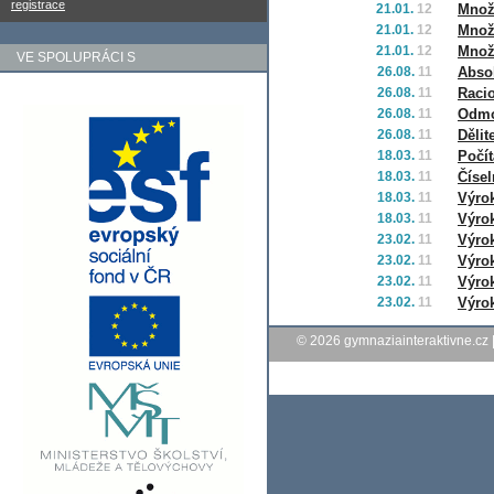
registrace
21.01.
12
Množi
21.01.
12
Množi
21.01.
12
Množ
VE SPOLUPRÁCI S
26.08.
11
Abso
26.08.
11
Racio
26.08.
11
Odmo
26.08.
11
Dělit
18.03.
11
Počít
18.03.
11
Čísel
18.03.
11
Výro
18.03.
11
Výro
23.02.
11
Výro
23.02.
11
Výrok
23.02.
11
Výrok
23.02.
11
Výrok
© 2026
gymnaziainteraktivne.cz