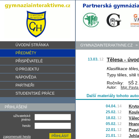
ÚVODNÍ STRÁNKA
GYMNAZIAINTERAKTIVNE.CZ
>
PŘEDMĚTY
Tělesa - úvo
13.03.
12
PŘISPĚVATELÉ
Klasifikace těle
O PROJEKTU
Typy těles, sítě 
NÁPOVĚDA
Ročníky:
SŠ 2.,
PARTNEŘI
Autor:
Mgr. Pavla
STUDENTSKÉ PRÁCE
Další materiály tohoto auto
04.04.
14
Kryt
PŘIHLÁŠENÍ
25.02.
12
Koule
uživatelské
18.02.
12
Válec
jméno
05.02.
12
Hran
heslo
22.01.
12
Prav
21.01.
12
Jehl
zapomenuté heslo