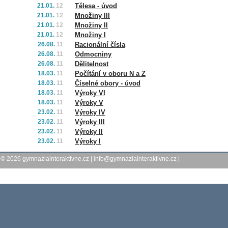
21.01.
12
Tělesa - úvod
21.01.
12
Množiny III
21.01.
12
Množiny II
21.01.
12
Množiny I
26.08.
11
Racionální čísla
26.08.
11
Odmocniny
26.08.
11
Dělitelnost
18.03.
11
Počítání v oboru N a Z
18.03.
11
Číselné obory - úvod
18.03.
11
Výroky VI
18.03.
11
Výroky V
23.02.
11
Výroky IV
23.02.
11
Výroky III
23.02.
11
Výroky II
23.02.
11
Výroky I
© 2026
gymnaziainteraktivne.cz
|
info@gymnaziainteraktivne.cz
|