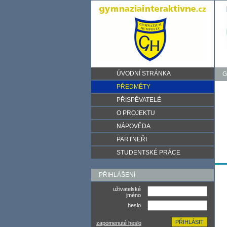
ÚVODNÍ STRÁNKA
G
PŘEDMĚTY
PŘISPĚVATELÉ
O PROJEKTU
NÁPOVĚDA
PARTNEŘI
STUDENTSKÉ PRÁCE
PŘIHLÁŠENÍ
uživatelské
jméno
heslo
zapomenuté heslo