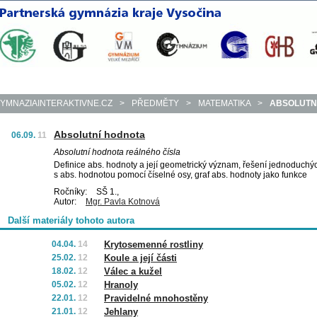
YMNAZIAINTERAKTIVNE.CZ
>
PŘEDMĚTY
>
MATEMATIKA
>
ABSOLUTN
Absolutní hodnota
06.09.
11
Absolutní hodnota reálného čísla
Definice abs. hodnoty a její geometrický význam, řešení jednoduchýc
s abs. hodnotou pomocí číselné osy, graf abs. hodnoty jako funkce
Ročníky:
SŠ 1.,
Autor:
Mgr. Pavla Kotnová
Další materiály tohoto autora
04.04.
14
Krytosemenné rostliny
25.02.
12
Koule a její části
18.02.
12
Válec a kužel
05.02.
12
Hranoly
22.01.
12
Pravidelné mnohostěny
21.01.
12
Jehlany