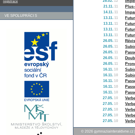
28.02.
12
Impér
registrace
21.11.
11
Plus-
14.11.
11
Impar
VE SPOLUPRÁCI S
13.11.
11
Futur
13.11.
11
Futur
13.11.
11
Futur
13.11.
11
Futu
26.05.
11
Révis
26.05.
11
Subjo
26.05.
11
Passé
26.05.
11
Doub
26.05.
11
Prono
16.11.
10
Subjo
16.11.
10
Subjo
16.11.
10
Passé
16.11.
10
Pass
16.11.
10
Pass
27.05.
10
Verbe
27.05.
10
Verbe
27.05.
10
Verbe
27.05.
10
Verbe
27.05.
10
Verbe
© 2026
gymnaziainteraktivne.cz