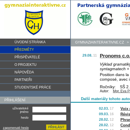
ÚVODNÍ STRÁNKA
GYMNAZIAINTERAKTIVNE.CZ
>
PŘEDMĚTY
Pronoms c.o.
29.08.
11
PŘISPĚVATELÉ
Výklad gramatik
O PROJEKTU
syntagmatech + 
NÁPOVĚDA
Position dans l
composé, avec inf
PARTNEŘI
Ročníky:
SŠ 2.
STUDENTSKÉ PRÁCE
Autor:
Mgr. Eva P
Další materiály tohoto auto
PŘIHLÁŠENÍ
uživatelské
02.03.
17
Voix 
jméno
09.03.
16
Révis
heslo
28.02.
12
Phras
28.02.
12
Condi
zapomenuté heslo