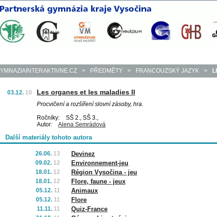
YMNAZIAINTERAKTIVNE.CZ
>
PŘEDMĚTY
>
FRANCOUZSKÝ JAZYK
>
L
Les organes et les maladies II
03.12.
10
Procvičení a rozšíření slovní zásoby, hra.
Ročníky:
SŠ 2., SŠ 3.,
Autor:
Alena Semrádová
Další materiály tohoto autora
26.06.
13
Devinez
09.02.
12
Environnement-jeu
18.01.
12
Région Vysočina - jeu
18.01.
12
Flore, faune - jeux
05.12.
11
Animaux
05.12.
11
Flore
11.11.
11
Quiz-France