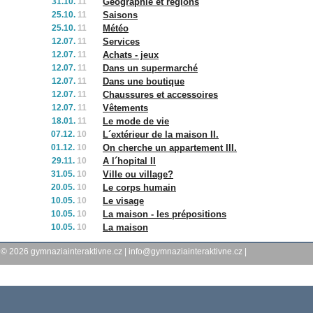
31.10.
11
Géographie et régions
25.10.
11
Saisons
25.10.
11
Météo
12.07.
11
Services
12.07.
11
Achats - jeux
12.07.
11
Dans un supermarché
12.07.
11
Dans une boutique
12.07.
11
Chaussures et accessoires
12.07.
11
Vêtements
18.01.
11
Le mode de vie
07.12.
10
L´extérieur de la maison II.
01.12.
10
On cherche un appartement III.
29.11.
10
A l´hopital II
31.05.
10
Ville ou village?
20.05.
10
Le corps humain
10.05.
10
Le visage
10.05.
10
La maison - les prépositions
10.05.
10
La maison
© 2026
gymnaziainteraktivne.cz
|
info@gymnaziainteraktivne.cz
|