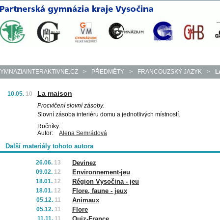
YMNAZIAINTERAKTIVNE.CZ
>
PŘEDMĚTY
>
FRANCOUZSKÝ JAZYK
>
L
La maison
10.05.
10
Procvičení slovní zásoby.
Slovní zásoba interiéru domu a jednotlivých místností.
Ročníky:
Autor:
Alena Semrádová
Další materiály tohoto autora
26.06.
13
Devinez
09.02.
12
Environnement-jeu
18.01.
12
Région Vysočina - jeu
18.01.
12
Flore, faune - jeux
05.12.
11
Animaux
05.12.
11
Flore
11.11.
11
Quiz-France