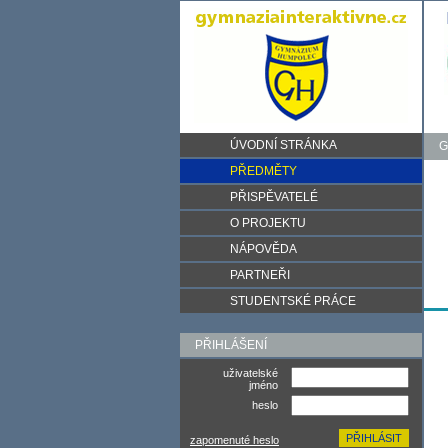
ÚVODNÍ STRÁNKA
G
PŘEDMĚTY
PŘISPĚVATELÉ
O PROJEKTU
NÁPOVĚDA
PARTNEŘI
STUDENTSKÉ PRÁCE
PŘIHLÁŠENÍ
uživatelské
jméno
heslo
zapomenuté heslo