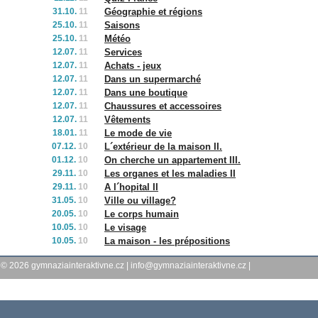
31.10.
11
Géographie et régions
25.10.
11
Saisons
25.10.
11
Météo
12.07.
11
Services
12.07.
11
Achats - jeux
12.07.
11
Dans un supermarché
12.07.
11
Dans une boutique
12.07.
11
Chaussures et accessoires
12.07.
11
Vêtements
18.01.
11
Le mode de vie
07.12.
10
L´extérieur de la maison II.
01.12.
10
On cherche un appartement III.
29.11.
10
Les organes et les maladies II
29.11.
10
A l´hopital II
31.05.
10
Ville ou village?
20.05.
10
Le corps humain
10.05.
10
Le visage
10.05.
10
La maison - les prépositions
© 2026
gymnaziainteraktivne.cz
|
info@gymnaziainteraktivne.cz
|