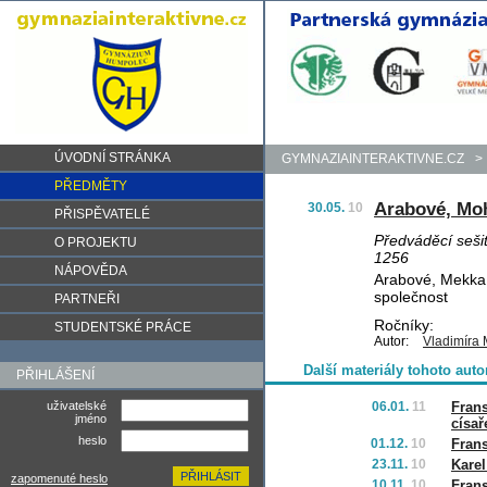
ÚVODNÍ STRÁNKA
GYMNAZIAINTERAKTIVNE.CZ
>
PŘEDMĚTY
Arabové, Moh
30.05.
10
PŘISPĚVATELÉ
Předváděcí seši
O PROJEKTU
1256
NÁPOVĚDA
Arabové, Mekka,
společnost
PARTNEŘI
Ročníky:
STUDENTSKÉ PRÁCE
Autor:
Vladimíra
Další materiály tohoto auto
PŘIHLÁŠENÍ
uživatelské
06.01.
11
Frans
jméno
císař
heslo
01.12.
10
Frans
23.11.
10
Karel
zapomenuté heslo
10.11.
10
Frans