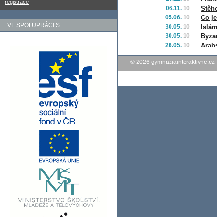
registrace
06.11.
10
Stěh
05.06.
10
Co je
VE SPOLUPRÁCI S
30.05.
10
Islám
30.05.
10
Byzan
26.05.
10
Arabs
© 2026
gymnaziainteraktivne.cz