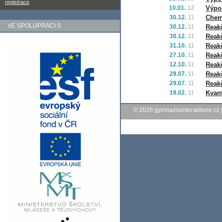
registrace
10.01.
12
Výpoč
30.12.
11
Chemi
VE SPOLUPRÁCI S
30.12.
11
Reakč
30.12.
11
Reakč
31.10.
11
Reakč
27.10.
11
Reakč
12.10.
11
Reakč
29.07.
11
Reakč
29.07.
11
Reakč
19.02.
11
Kvan
© 2026
gymnaziainteraktivne.cz