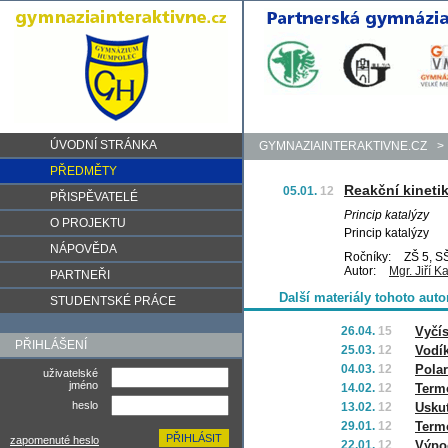
ÚVODNÍ STRÁNKA
GYMNAZIAINTERAKTIVNE.CZ
>
PŘEDMĚTY
Reakční kinetik
05.01.
12
PŘISPĚVATELÉ
Princip katalýzy
O PROJEKTU
Princip katalýzy
NÁPOVĚDA
Ročníky:
ZŠ 5, SŠ
Autor:
Mgr. Jiří K
PARTNEŘI
Další materiály tohoto auto
STUDENTSKÉ PRÁCE
26.04.
15
Vyčí
PŘIHLÁŠENÍ
25.03.
12
Vodí
04.03.
12
Polar
uživatelské
jméno
14.02.
12
Term
heslo
13.02.
12
Uskut
29.01.
12
Term
zapomenuté heslo
22.01.
12
Výpoč