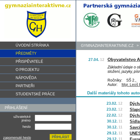
ÚVODNÍ STRÁNKA
GYMNAZIAINTERAKTIVNE.CZ
>
PŘEDMĚTY
Obyvatelstvo A
27.04.
12
PŘISPĚVATELÉ
Základní údaje o ob
O PROJEKTU
složení, jazyky, pí
NÁPOVĚDA
Ročníky:
SŠ 2.,
Autor:
Mgr. Leoš 
PARTNEŘI
Další materiály tohoto auto
STUDENTSKÉ PRÁCE
23.02.
12
Dýcha
PŘIHLÁŠENÍ
23.02.
12
Slapo
22.02.
12
Dýcha
uživatelské
jméno
30.12.
11
Sídla
heslo
30.12.
11
Savci
29.12.
11
UNES
zapomenuté heslo
29.12.
11
Europ