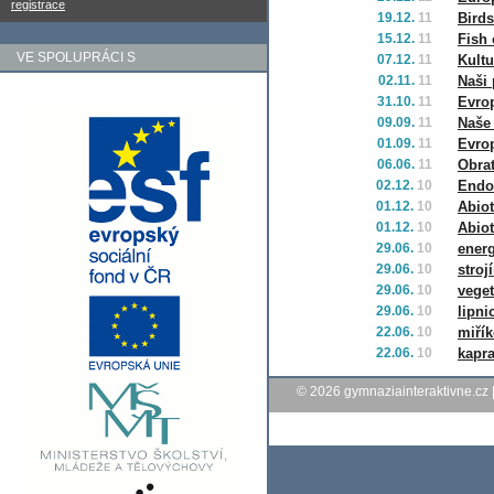
registrace
19.12.
11
Birds
15.12.
11
Fish 
VE SPOLUPRÁCI S
07.12.
11
Kult
02.11.
11
Naši 
31.10.
11
Evro
09.09.
11
Naše
01.09.
11
Evrop
06.06.
11
Obrat
02.12.
10
Endo
01.12.
10
Abiot
01.12.
10
Abiot
29.06.
10
energ
29.06.
10
stroj
29.06.
10
veget
29.06.
10
lipni
22.06.
10
miřík
22.06.
10
kapr
© 2026
gymnaziainteraktivne.cz