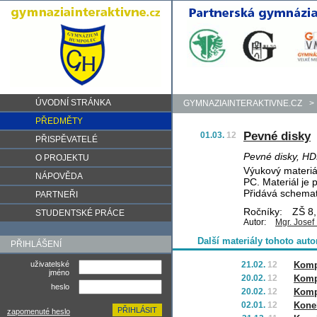
ÚVODNÍ STRÁNKA
GYMNAZIAINTERAKTIVNE.CZ
>
PŘEDMĚTY
Pevné disky
01.03.
12
PŘISPĚVATELÉ
Pevné disky, HD
O PROJEKTU
Výukový materiál
NÁPOVĚDA
PC. Materiál je 
Přidává schemati
PARTNEŘI
Ročníky:
ZŠ 8,
STUDENTSKÉ PRÁCE
Autor:
Mgr. Josef
Další materiály tohoto auto
PŘIHLÁŠENÍ
uživatelské
21.02.
12
Kompl
jméno
20.02.
12
Kompl
heslo
20.02.
12
Kompl
02.01.
12
Kone
zapomenuté heslo