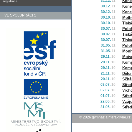
31.12.
11
Konek
registrace
30.12.
11
Konek
30.12.
11
Konek
VE SPOLUPRÁCI S
30.10.
11
Moth
30.10.
11
Tiská
30.07.
11
Poloh
30.07.
11
Tiská
30.07.
11
Tiská
31.05.
11
Poloh
31.05.
11
Moni
29.11.
10
Moiv
29.11.
10
Kompl
29.11.
10
Kompl
21.11.
10
Dělen
20.11.
10
Sčítá
03.07.
10
Střed
02.07.
10
Vrcho
01.07.
10
Střed
22.06.
10
Vzáj
31.05.
10
Střed
© 2026
gymnaziainteraktivne.cz