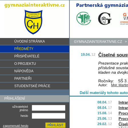
ÚVODNÍ STRÁNKA
GYMNAZIAINTERAKTIVNE.CZ
>
PŘEDMĚTY
Číselné soust
19.04.
12
PŘISPĚVATELÉ
Prezentace prakt
O PROJEKTU
příslušné sousta
NÁPOVĚDA
kladen na dvojk
PARTNEŘI
Ročníky:
SŠ 3.
Autor:
Mgr. Marti
STUDENTSKÉ PRÁCE
Další materiály tohoto auto
PŘIHLÁŠENÍ
08.04.
17
Intran
uživatelské
08.04.
17
Intran
jméno
15.08.
14
Procv
heslo
25.06.
13
Procv
29.02.
12
Čísel
zapomenuté heslo