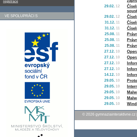
zápis
registrace
29.02.
12
Čísel
sous
VE SPOLUPRÁCI S
29.02.
12
Čísel
31.12.
11
Čísel
31.12.
11
Čísel
25.08.
11
Právn
25.08.
11
Práv
25.08.
11
Právn
27.12.
10
Oper
27.12.
10
Oper
27.12.
10
Infor
27.12.
10
Info
14.12.
10
Info
29.05.
10
Prot
29.05.
10
Inter
29.05.
10
Malwa
29.05.
10
Malwa
29.05.
10
Wind
© 2026
gymnaziainteraktivne.cz