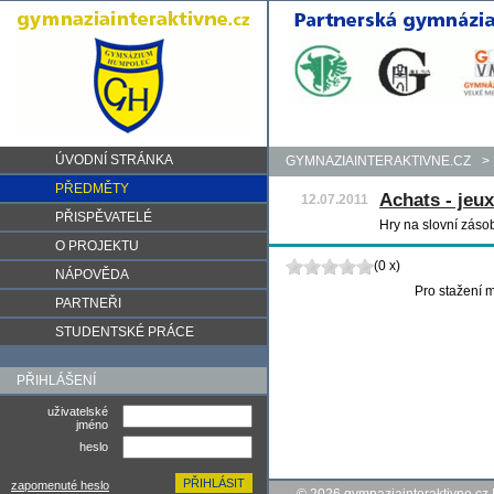
ÚVODNÍ STRÁNKA
GYMNAZIAINTERAKTIVNE.CZ
>
PŘEDMĚTY
Achats - jeux
12.07.2011
PŘISPĚVATELÉ
Hry na slovní záso
O PROJEKTU
(0 x)
NÁPOVĚDA
Pro stažení m
PARTNEŘI
STUDENTSKÉ PRÁCE
PŘIHLÁŠENÍ
uživatelské
jméno
heslo
zapomenuté heslo