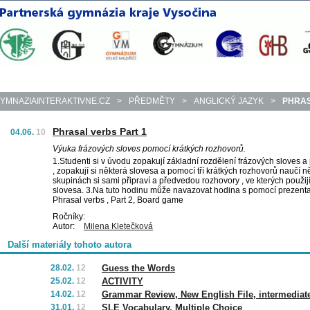
YMNAZIAINTERAKTIVNE.CZ
>
PŘEDMĚTY
>
ANGLICKÝ JAZYK
>
PHRAS
Phrasal verbs Part 1
04.06.
10
Výuka frázových sloves pomocí krátkých rozhovorů.
1.Studenti si v úvodu zopakují základní rozdělení frázových sloves a
, zopakují si některá slovesa a pomocí tří krátkých rozhovorů naučí ně
skupinách si sami připraví a předvedou rozhovory , ve kterých použij
slovesa. 3.Na tuto hodinu může navazovat hodina s pomocí prezen
Phrasal verbs , Part 2, Board game
Ročníky:
Autor:
Milena Kletečková
Další materiály tohoto autora
28.02.
12
Guess the Words
25.02.
12
ACTIVITY
14.02.
12
Grammar Review, New English File, intermediat
31.01.
12
SLE Vocabulary, Multiple Choice