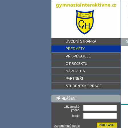
ÚVODNÍ STRÁNKA
G
PŘEDMĚTY
PŘISPĚVATELÉ
O PROJEKTU
NÁPOVĚDA
PARTNEŘI
STUDENTSKÉ PRÁCE
PŘIHLÁŠENÍ
uživatelské
jméno
heslo
zapomenuté heslo