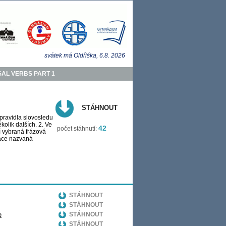
svátek má
Oldřiška
, 6.8.
2026
AL VERBS PART 1
STÁHNOUT
 pravidla slovosledu
kolik dalších. 2. Ve
42
počet stáhnutí:
í vybraná frázová
tace nazvaná
STÁHNOUT
STÁHNOUT
e
STÁHNOUT
STÁHNOUT