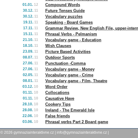
01.01.
12
Compound Words
30.12.
11
Future Tenses Guide
30.12.
11
Vocabulary puzzles
19.11.
11
Speaking - Board Games
17.11.
11
Grammar Review, New English File, upper-inter
15.11.
11
Phrasal Verbs - Pelmanism
21.10.
11
Vocabulary game - Education
18.10.
11
Wish Clauses
23.09.
11
Picture Based Activities
08.07.
11
Outdoor Sports
27.06.
11
Punctuation -Comma
27.06.
11
Vocabulary game - Money
02.05.
11
Vocabulary game - Crime
08.01.
11
Vocabulary game - Film, Theatre
03.12.
10
Word Order
01.11.
10
Collocations
01.11.
10
Causative Have
28.10.
10
Cookery Tips
28.08.
10
Ireland - The Emerald Isle
22.06.
10
False friends
03.06.
10
Phrasal verbs Part 2 Board game
© 2026
gymnaziainteraktivne.cz
|
info@gymnaziainteraktivne.cz
|