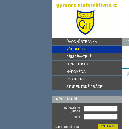
G
ÚVODNÍ STRÁNKA
F
PŘEDMĚTY
PŘISPĚVATELÉ
O PROJEKTU
NÁPOVĚDA
PARTNEŘI
STUDENTSKÉ PRÁCE
PŘIHLÁŠENÍ
uživatelské
jméno
heslo
zapomenuté heslo