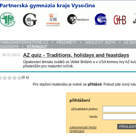
YMNAZIAINTERAKTIVNE.CZ
>
PŘEDMĚTY
>
ANGLICKÝ JAZYK
>
AZ QUI
EASTDAYS
>
STÁHNOUT
AZ quiz - Traditions, holidays and feastdays
30.11.2011
Opakování tématu svátků ve Velké Británii a v USA formou hry AZ kví
především pro maturitní ročník.
(0 x)
Pro stažení materiálu je nutné se
přihlásit
. Pokud jste nový ná
přihlášení
uživatelské jméno
heslo
zapomenuté heslo
registrace